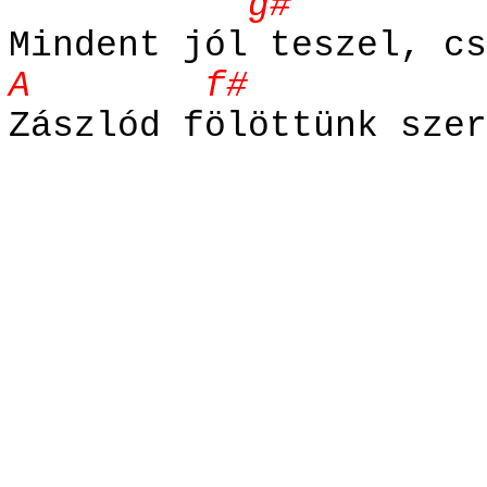
g# 
Mindent jól teszel, cs
A f# E f
Zászlód fölöttünk szer