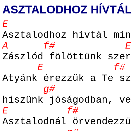
ASZTALODHOZ HÍVTÁL
E
Asztalodhoz hívtál min
A f# E 
Zászlód fölöttünk szer
E f#
Atyánk érezzük a Te sz
g# 
hiszünk jóságodban, ve
E f#
Asztalodnál örvendezzü