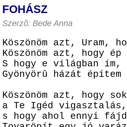
FOHÁSZ
Szerzõ: Bede Anna
Köszönöm azt, Uram, ho
Köszönöm azt, hogy ép 
S hogy e világban ím, 
Gyönyörû házát építem
Köszönöm azt, hogy sok
a Te Igéd vigasztalás,
s hogy ahol ennyi fájd
Tovaröpít egy jó varáz