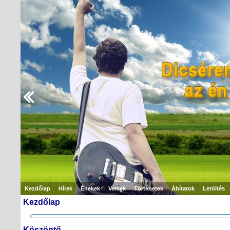
Kezdőlap
Hírek
Énekek
Versek
Történetek
Áhítatok
Letöltés
Kezdőlap
Köszöntő