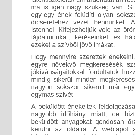
ma is igen nagy szükség van. So
egy-egy ének felüdíti olyan soksz
dícséretéhez vezet bennünket. 
Istennel. Kifejezhetjük vele az ör
fájdalmunkat, kéréseinket és hál
ezeket a szívből jövő imákat.
Hogy mennyire szerettek énekelni,
egyre növekvő megkeresésék szá
jókívánságaitokkal fordultatok h
mindíg sikerül minden megkeresésn
nagyon sokszor sikerült már egy
egymás szívét.
A beküldött énekeitek feldolgozás
nagyobb időhiány miatt, de bizt
beküldött anyagokat gondosan őr
kerülni az oldalra. A weblapot 