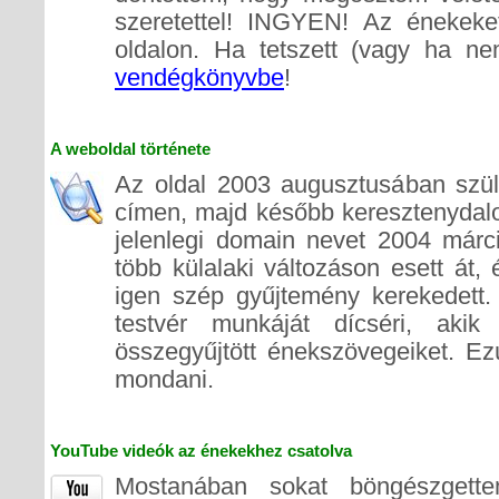
szeretettel! INGYEN! Az énekeke
oldalon. Ha tetszett (vagy ha ne
vendégkönyvbe
!
A weboldal története
Az oldal 2003 augusztusában szüle
címen, majd később keresztenydalok
jelenlegi domain nevet 2004 márc
több külalaki változáson esett át
igen szép gyűjtemény kerekedett. 
testvér munkáját dícséri, akik 
összegyűjtött énekszövegeiket. Ez
mondani.
YouTube videók az énekekhez csatolva
Mostanában sokat böngészgett