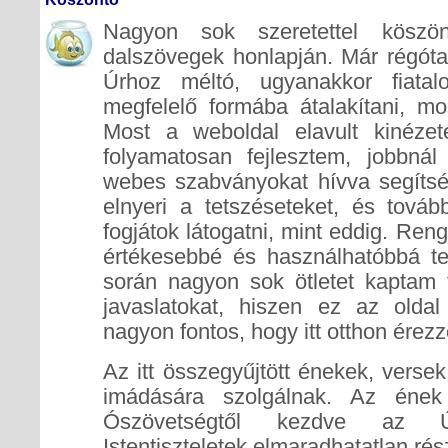
Nagyon sok szeretettel köszön
dalszövegek honlapján. Már régóta
Úrhoz méltó, ugyanakkor fiatal
megfelelő formába átalakítani, mo
Most a weboldal elavult kinézet
folyamatosan fejlesztem, jobbnál
webes szabványokat hívva segítsé
elnyeri a tetszéseteket, és tová
fogjátok látogatni, mint eddig. Ren
értékesebbé és használhatóbbá t
során nagyon sok ötletet kaptam 
javaslatokat, hiszen ez az olda
nagyon fontos, hogy itt otthon érez
Az itt összegyűjtött énekek, versek
imádására szolgálnak. Az éne
Ószövetségtől kezdve az Új
Istentiszteletek elmaradhatatlan rés