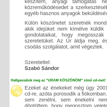
készítem, anyagi támogatás né
közreműködésedet a szerkesztésébe
egyéb hasznos anyagok beküldésév
Külön köszönetet szeretnék mond
akik idejüket nem kímélve küldik 
gondolataikat, hogy megosszák 
szeretetüket. Az Úr áldja meg, 
csodás szolgálatot, amit végeztek.
Szeretettel:
Szabó Sándor
Hallgassátok meg az "URAM KÖSZÖNÖM" című cd-met!
Ezeket az énekeket még úgy 2001 
cd-re, azóta porosodik a fiókomban.
sem zenélni, sem énekelni ne
döntöttem, hogy megosztom veletek