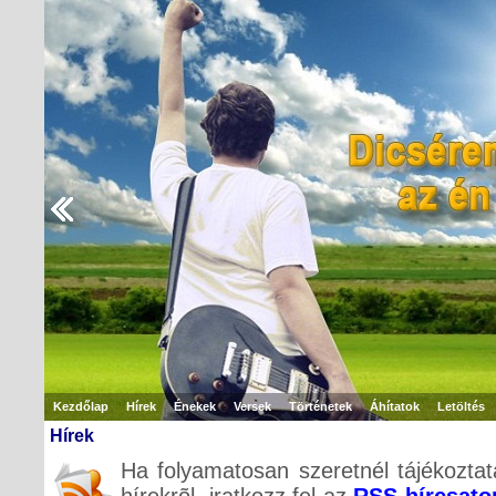
Kezdőlap
Hírek
Énekek
Versek
Történetek
Áhítatok
Letöltés
Hírek
Ha folyamatosan szeretnél tájékoztat
hírekrõl, iratkozz fel az
RSS hírcsato