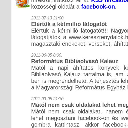
közösségi oldalát a
facebook-on
.
2011-07-13 21:00
Elértük a kétmillió látogatót
Elértük a kétmillió látogatót!!! Na
látogatjátok a www.keresztenydalok.h
magasztaló énekeket, verseket, áhítat
2011-06-05 8:00:
Református Bibliaolvasó Kalauz
Mától a napi áhítatos könyvek kö
Bibliaolvasó Kalauz tartalma is, ami
ben is megrendelhetõ. A terjesztés 
a Magyarországi Református Egyház K
2011-03-05 21:30
Mától nem csak oldalakat lehet me
Mától nem csak oldalakat, hanem én
lehet megosztani facebook-on és iw
gombra kattintasz, akkor facebook-