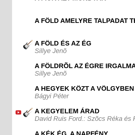
A FÖLD AMELYRE TALPADAT 
A FÖLD ÉS AZ ÉG
Sillye Jenõ
A FÖLDRÕL AZ ÉGRE IRGALM
Sillye Jenõ
A HEGYEK KÖZT A VÖLGYBEN
Bágyi Péter
A KEGYELEM ÁRAD
David Ruis Ford.: Szõcs Réka és
A KÉK ÉG, A NAPFÉNY