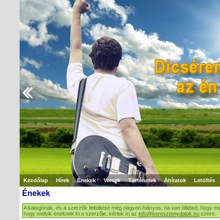
Kezdőlap
Hírek
Énekek
Versek
Történetek
Áhítatok
Letöltés
Énekek
A kategóriák, és a szerzők feltöltése még nagyon hiányos, ha van ötleted, hogy me
hogy melyik éneknek ki a szerzője, kérlek írj az
info@keresztenydalok.hu
címre.