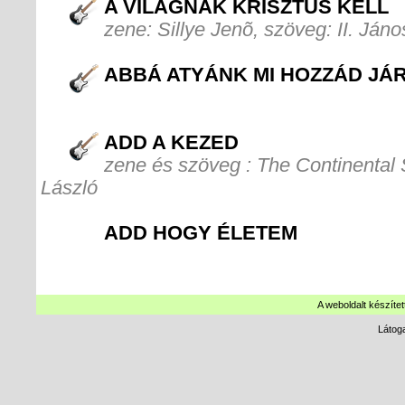
A VILÁGNAK KRISZTUS KELL
zene: Sillye Jenõ, szöveg: II. Ján
ABBÁ ATYÁNK MI HOZZÁD JÁ
ADD A KEZED
zene és szöveg : The Continental 
László
ADD HOGY ÉLETEM
A weboldalt készítet
Látog