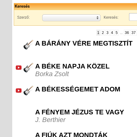
Keresés
Szerző:
Keresés:
1
2
3
4
5
...
36
37
A BÁRÁNY VÉRE MEGTISZTÍT
A BÉKE NAPJA KÖZEL
Borka Zsolt
A BÉKESSÉGEMET ADOM
A FÉNYEM JÉZUS TE VAGY
J. Berthier
A FIÚK AZT MONDTÁK