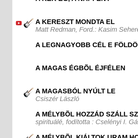
A KERESZT MONDTA EL
Matt Redman, Ford.: Kasim Sehe
A LEGNAGYOBB CÉL E FÖLD
A MAGAS ÉGBÕL ÉJFÉLEN
A MAGASBÓL NYÚLT LE
Csiszér László
A MÉLYBÕL HOZZÁD SZÁLL S
spirituálé, fodította : Cselényi I. G
A MÉLYBÕL KIÁLTOK URAM H