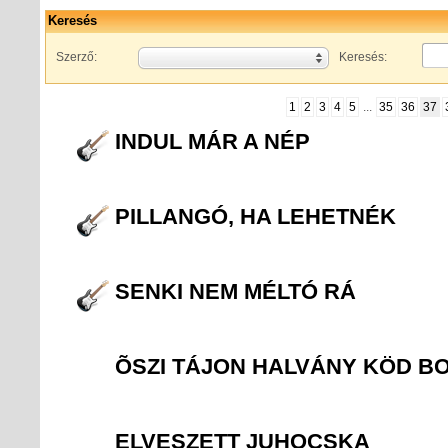
Keresés
Szerző:
Keresés:
1
2
3
4
5
...
35
36
37
INDUL MÁR A NÉP
PILLANGÓ, HA LEHETNÉK
SENKI NEM MÉLTÓ RÁ
ÕSZI TÁJON HALVÁNY KÖD B
ELVESZETT JUHOCSKA