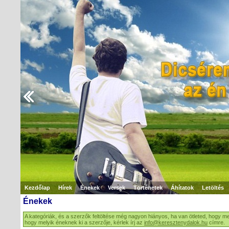
Kezdőlap
Hírek
Énekek
Versek
Történetek
Áhítatok
Letöltés
Énekek
A kategóriák, és a szerzők feltöltése még nagyon hiányos, ha van ötleted, hogy me
hogy melyik éneknek ki a szerzője, kérlek írj az
info@keresztenydalok.hu
címre.