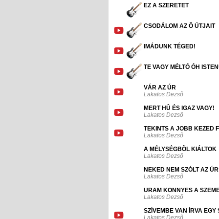
EZ A SZERETET
CSODÁLOM AZ Õ ÚTJAIT
IMÁDUNK TÉGED!
TE VAGY MÉLTÓ ÓH ISTE
VÁR AZ ÚR
Lakatos Dezsõ
MERT HÛ ÉS IGAZ VAGY!
Lakatos Dezsõ
TEKINTS A JOBB KEZED 
Lakatos Dezsõ
A MÉLYSÉGBÕL KIÁLTOK
Lakatos Dezsõ
NEKED NEM SZÓLT AZ ÚR
Lakatos Dezsõ
URAM KÖNNYES A SZEM
Lakatos Dezsõ
SZÍVEMBE VAN ÍRVA EGY 
Lakatos Dezsõ