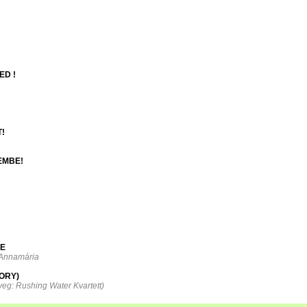
ED !
!
EMBE!
RE
i Annamária
ORY)
veg: Rushing Water Kvartett)