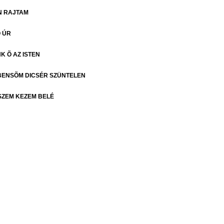
N RAJTAM
Õ ÚR
K Õ AZ ISTEN
BENSÕM DICSÉR SZÜNTELEN
SZEM KEZEM BELÉ