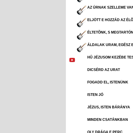
AZ ÚRNAK SZELLEME VA
ELJÖTT E HOZZÁD AZ ÉL
ÉLTETÕNK, S MEGTARTÓN
ÁLDALAK URAM, EGÉSZ 
HÛ JÉZUSOM KEZÉBE TE
DICSÉRD AZ URAT
FOGADD EL, ISTENÜNK
ISTEN JÓ
JÉZUS, ISTEN BÁRÁNYA
MINDEN CSATÁNKBAN
OLY DRÁGA E PERC