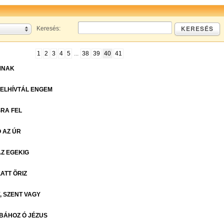
KERESÉS
Keresés:
1
2
3
4
5
...
38
39
40
41
MNAK
ELHÍVTÁL ENGEM
RA FEL
Ó AZ ÚR
Z EGEKIG
ATT ÕRIZ
, SZENT VAGY
BÁHOZ Ó JÉZUS