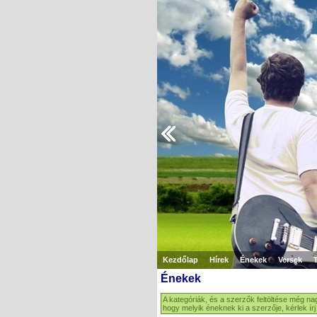
Kezdőlap
Hírek
Énekek
Versek
Énekek
A kategóriák, és a szerzők feltöltése még na
hogy melyik éneknek ki a szerzője, kérlek ír