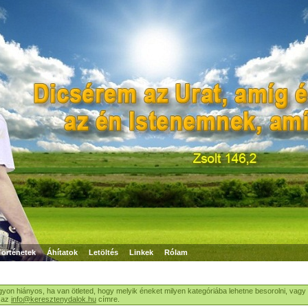
Történetek
Áhítatok
Letöltés
Linkek
Rólam
gyon hiányos, ha van ötleted, hogy melyik éneket milyen kategóriába lehetne besorolni, vagy
j az
info@keresztenydalok.hu
címre.