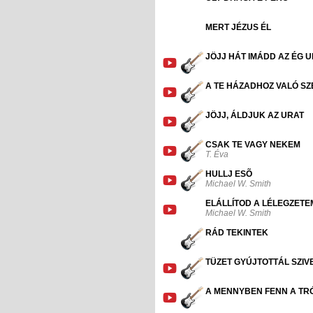
MERT JÉZUS ÉL
JÖJJ HÁT IMÁDD AZ ÉG U
A TE HÁZADHOZ VALÓ SZ
JÖJJ, ÁLDJUK AZ URAT
CSAK TE VAGY NEKEM
T. Éva
HULLJ ESÕ
Michael W. Smith
ELÁLLÍTOD A LÉLEGZETE
Michael W. Smith
RÁD TEKINTEK
TÜZET GYÚJTOTTÁL SZI
A MENNYBEN FENN A T