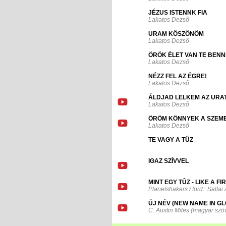
JÉZUS ISTENNK FIA
Lakatos Dezsõ
URAM KÖSZÖNÖM
Lakatos Dezsõ
ÖRÖK ÉLET VAN TE BENN
Lakatos Dezsõ
NÉZZ FEL AZ ÉGRE!
Lakatos Dezsõ
ÁLDJAD LELKEM AZ URAT
Lakatos Dezsõ
ÖRÖM KÖNNYEK A SZEM
Lakatos Dezsõ
TE VAGY A TÛZ
IGAZ SZÍVVEL
MINT EGY TÛZ - LIKE A FI
Planetshakers / ford.: Salla
ÚJ NÉV (NEW NAME IN GL
C. Austin Miles (magyar szö