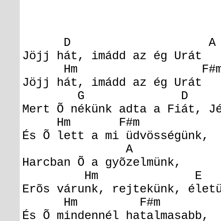
D A
Jöjj hát, imádd az ég Urát
Hm F#
Jöjj hát, imádd az ég Urát
G D 
Mert Õ nékünk adta a Fiát, J
Hm F#m 
És Õ lett a mi üdvösségünk,
A 
Harcban Õ a gyõzelmünk,
Hm E
Erõs várunk, rejtekünk, éle
Hm F#m
És Õ mindennél hatalmasabb,