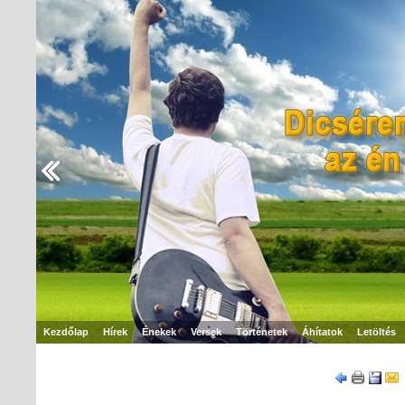
Kezdőlap
Hírek
Énekek
Versek
Történetek
Áhítatok
Letöltés