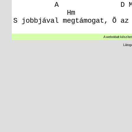
A D
M
Hm 
S jobbjával megtámogat, Õ az
A weboldalt készítet
Látog