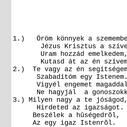
1.) Öröm könnyek a szememb
Jézus Krisztus a szíve
Uram hozzád emelkedem
Kutasd át az én szívem
2.) Te vagy az én segítsége
Szabadítóm egy Istenem
Vigyél engemet magaddal
Ne hagyjál a gonoszokk
3.) Milyen nagy a te jóságod
Hirdeted az igazságot.
Beszélek a hûségedrõl,
Az egy igaz Istenrõl.