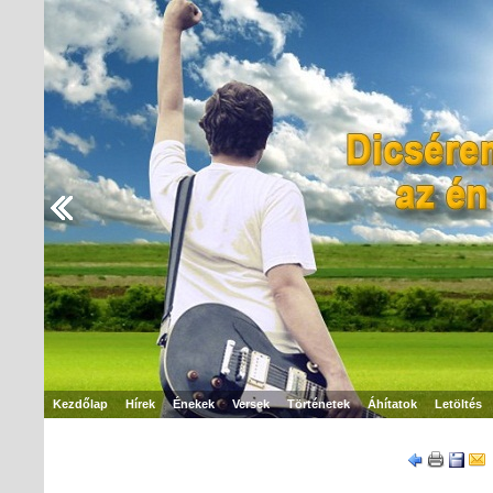
Kezdőlap
Hírek
Énekek
Versek
Történetek
Áhítatok
Letöltés