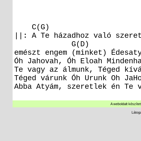
C(G) Dm(
||: A Te házadhoz való szere
G(D) 
emészt engem (minket) Édesat
Óh Jahovah, Óh Eloah
Mindenha
Te vagy az álmunk, Téged kív
Téged várunk Óh Urunk
Oh JaH
Abba Atyám, szeretlek én
Te 
A weboldalt készítet
Látog