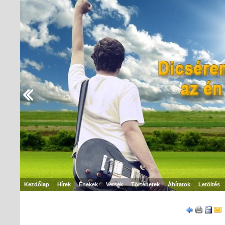
Kezdőlap
Hírek
Énekek
Versek
Történetek
Áhítatok
Letöltés