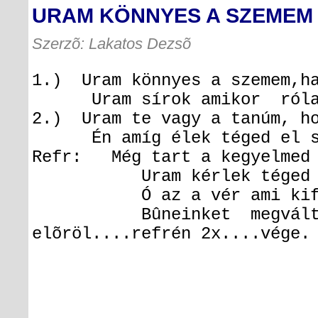
URAM KÖNNYES A SZEMEM
Szerzõ: Lakatos Dezsõ
1.) Uram könnyes a szemem,ha
Uram sírok amikor rólad
2.) Uram te vagy a tanúm, h
Én amíg élek téged el so
Refr: Még tart a kegyelmed 
Uram kérlek téged én,h
Ó az a vér ami kifolyt
Bûneinket megváltottad,
elõröl....refrén 2x....vége.