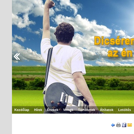
Kezdőlap
Hírek
Énekek
Versek
Történetek
Áhítatok
Letöltés