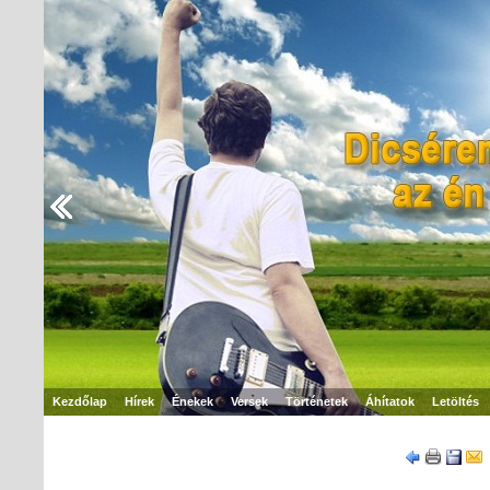
Kezdőlap
Hírek
Énekek
Versek
Történetek
Áhítatok
Letöltés