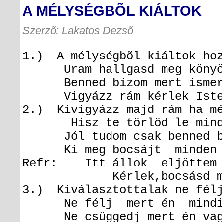
A MÉLYSÉGBÕL KIÁLTOK
Szerzõ: Lakatos Dezsõ
1.) A mélységbõl kiáltok ho
Uram hallgasd meg könyör
Benned bízom mert ismere
Vigyázz rám kérlek Iste
2.) Kivigyázz majd rám ha mé
Hisz te törlöd le minde
Jól tudom csak benned bí
Ki meg bocsájt minden 
Refr: Itt állok eljöttem 
Kérlek,bocsásd meg ,
3.) Kiválasztottalak ne félj
Ne félj mert én mindig 
Ne csüggedj mert én vagy