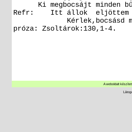
Ki megbocsájt minden bû
Refr: Itt állok eljöttem 
Kérlek,bocsásd meg ,
próza:
Zsoltárok:130,1-4.
A weboldalt készítet
Látog