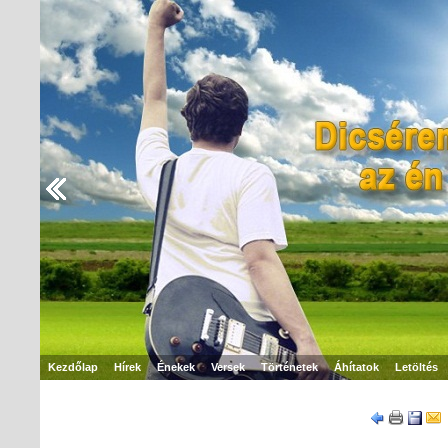
Kezdőlap
Hírek
Énekek
Versek
Történetek
Áhítatok
Letöltés