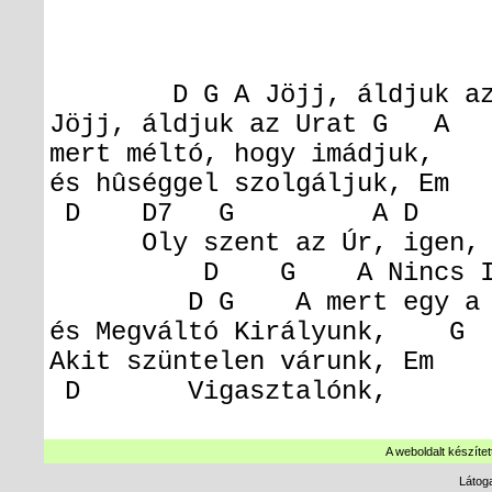
D G A
Jöjj, áldjuk az
Jöjj, áldjuk az Urat
G A 
mert méltó, hogy imádjuk,
G
és hûséggel szolgáljuk,
E
D D7 G A D
Oly szent az Úr, igen, 
D G A
Nincs I
D G A
mert egy a 
és Megváltó Királyunk,
G 
Akit szüntelen várunk,
Em 
D
Vigasztalónk, vig
A weboldalt készítet
Látog