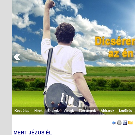
Kezdőlap
Hírek
Énekek
Versek
Történetek
Áhítatok
Letöltés
MERT JÉZUS ÉL