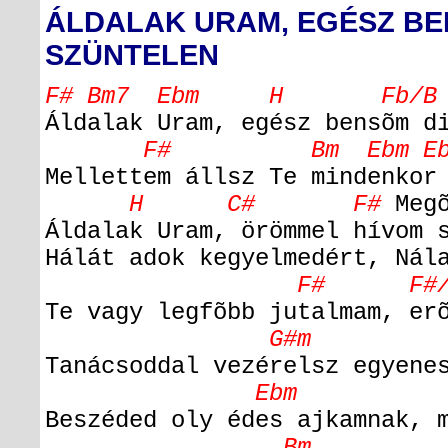
ÁLDALAK URAM, EGÉSZ BE
SZÜNTELEN
F# Bm7 Ebm H Fb/
Áldalak Uram, egész bensõm d
F# Bm Ebm Ebm
Mellettem állsz Te mindenkor
H C# F#
Megõ
Áldalak Uram, örömmel hívom 
Hálát adok kegyelmedért,
Nála
F# F#/
Te vagy legfõbb jutalmam, er
G#m 
Tanácsoddal vezérelsz egyene
Ebm
Beszéded oly édes ajkamnak, 
Bm 