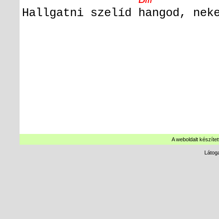
Hallgatni szelíd hangod, nek
A weboldalt készítet
Látog