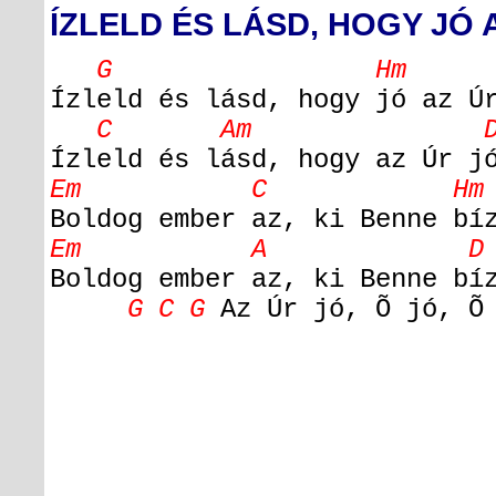
ÍZLELD ÉS LÁSD, HOGY JÓ 
G Hm
Ízleld és lásd, hogy jó az Ú
C Am D H
Ízleld és lásd, hogy az Úr j
Em C Hm
Boldog ember az, ki Benne bí
Em A D D
Boldog ember az, ki Benne bí
G C G
Az Úr jó, Õ jó, Õ