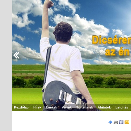
Kezdőlap
Hírek
Énekek
Versek
Történetek
Áhítatok
Letöltés