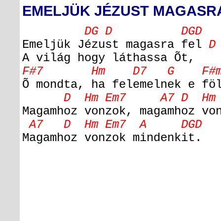
EMELJÜK JÉZUST MAGASR
DG D DGD
Emeljük Jézust magasra fel
D
A világ hogy láthassa Õt,
F#7 Hm D7 G F#m
Õ mondta, ha felemelnek e fö
D Hm Em7 A7 D Hm 
Magamhoz vonzok, magamhoz vo
A7 D Hm Em7 A DGD
Magamhoz vonzok mindenkit.