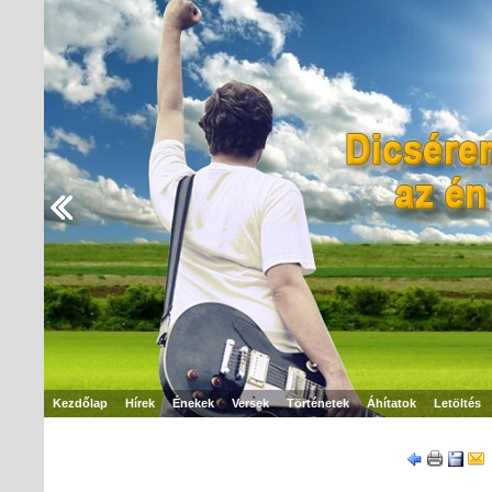
Kezdőlap
Hírek
Énekek
Versek
Történetek
Áhítatok
Letöltés