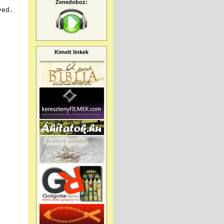
Zenedoboz:
ved.
Kimelt linkek