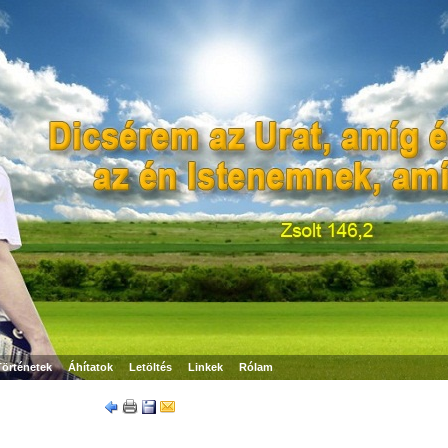
Történetek
Áhítatok
Letöltés
Linkek
Rólam