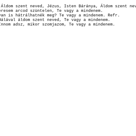
Áldom szent neved,
Jézus, Isten Báránya,
Áldom szent ne
resem arcod szüntelen,
Te vagy a mindenem.
an is hátrálhatnék meg?
Te vagy a mindenem.
Refr.
álával áldom szent neved,
Te vagy a mindenem.
nnom adsz, mikor szomjazom,
Te vagy a mindenem.