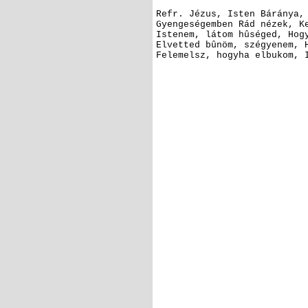
Refr.
Jézus, Isten Báránya,
Gyengeségemben Rád nézek,
Ke
Istenem, látom hûséged,
Hogy
Elvetted bûnöm, szégyenem,
H
Felemelsz, hogyha elbukom,
I