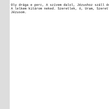
Oly drága e perc,
A szívem dalol,
Jézushoz száll é
A lelkem kitárom neked.
Szeretlek, ó, Uram,
Szeretl
Jézusom.