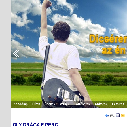
Kezdőlap
Hírek
Énekek
Versek
Történetek
Áhítatok
Letöltés
OLY DRÁGA E PERC