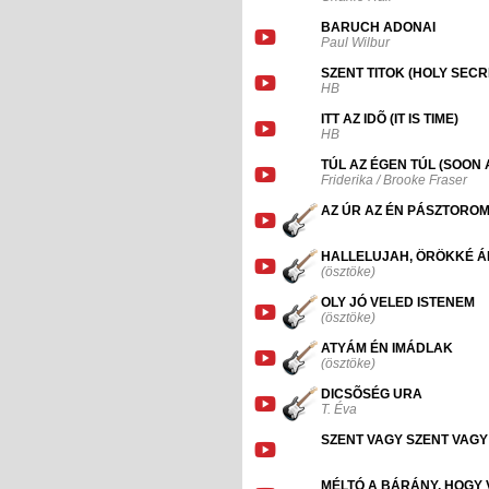
BARUCH ADONAI
Paul Wilbur
SZENT TITOK (HOLY SECR
HB
ITT AZ IDÕ (IT IS TIME)
HB
TÚL AZ ÉGEN TÚL (SOON
Friderika / Brooke Fraser
AZ ÚR AZ ÉN PÁSZTORO
HALLELUJAH, ÖRÖKKÉ Á
(ösztöke)
OLY JÓ VELED ISTENEM
(ösztöke)
ATYÁM ÉN IMÁDLAK
(ösztöke)
DICSÕSÉG URA
T. Éva
SZENT VAGY SZENT VAGY
MÉLTÓ A BÁRÁNY, HOGY