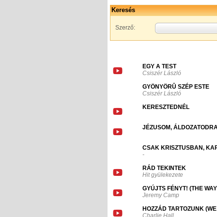
Keresés
Szerző:
EGY A TEST
Csiszér László
GYÖNYÖRÛ SZÉP ESTE
Csiszér László
KERESZTEDNÉL
JÉZUSOM, ÁLDOZATODR
CSAK KRISZTUSBAN, KA
-
RÁD TEKINTEK
Hit gyülekezete
GYÚJTS FÉNYT! (THE WAY
Jeremy Camp
HOZZÁD TARTOZUNK (WE
Charlie Hall