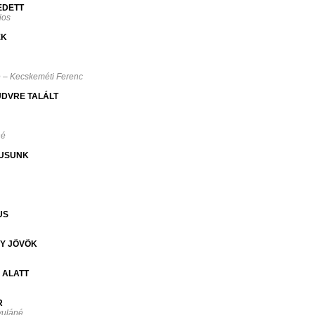
EDETT
ajos
EK
 – Kecskeméti Ferenc
ÜDVRE TALÁLT
né
ZUSUNK
.
US
GY JÖVÖK
 ALATT
R
yuláné