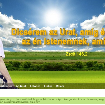
Történetek
Áhítatok
Letöltés
Linkek
Rólam
gyon hiányos, ha van ötleted, hogy melyik éneket milyen kategóriába lehetne besorolni, vagy
j az
info@keresztenydalok.hu
címre.