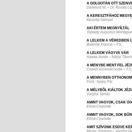
A GOLGOTÁN OTT SZENV
Darwood W. – Dr. Kováts L
A KERESZTFÁHOZ MEGY
Ilauszky Sámuel
AKI ÉRTEM MEGNYÍLTÁL
Toplady Augustus Montague
A LELKEM A VÉREDBEN 
Bottome Francis – F.S.
A LELKEM VÁGYVA VÁR
Hawks Annie – Iványi Tibor
A MENYBE MENT FEL JÉ
Coelos ascendit hodie – F.S
A MENNYBEN OTTHONOM
Ford.: Nyáry Pál
A MÉLYBÕL KIÁLTOK JÉZ
Vargha Tamás
AMINT VAGYOK, CSAK Ú
Elliott Charlotte
AMINT VAGYOK, SOK BÛN
Elliott Charlotte
AMIT SZÍVÜNK ESDVE KÉ
Meyer Johanna – Vargha G