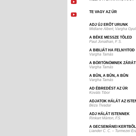
TE VAGY AZ ÚR
ADJ ÚJ ERÕT URUNK
Midlane Albert, Vargha Gyu
A BÉKE MESSZE TÕLED
Paul Jonathan, F. S.
A BIBLIÁT HA FELNYITOD
Vargha Tamás
A BÖRTÖNÖMNEK ZÁRÁT
Vargha Tamás
A BÛN, A BÛN, A BÛN
Vargha Tamás
AD ÉBREDÉST AZ ÚR
Kováts Tibor
ADJATOK HÁLÁT AZ IST
Béza Tivadar
ADJ HÁLÁT ISTENNEK
Rinkart Márton, F.S.
A GECSEMÁNEI KERTBÕL
Liander C. C. – Turmezei E