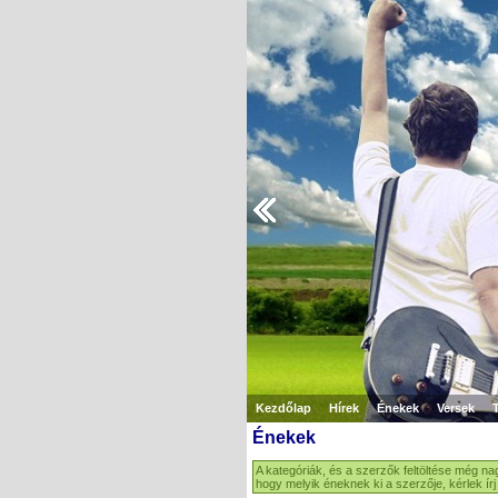
Kezdőlap
Hírek
Énekek
Versek
Énekek
A kategóriák, és a szerzők feltöltése még na
hogy melyik éneknek ki a szerzője, kérlek ír