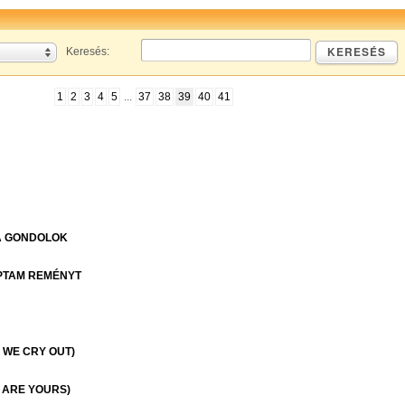
KERESÉS
Keresés:
1
2
3
4
5
...
37
38
39
40
41
A GONDOLOK
PTAM REMÉNYT
 WE CRY OUT)
 ARE YOURS)