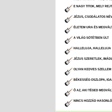
E NAGY TITOK, MELY REJ
JÉZUS, CSODÁLATOS NÉ
ÉLETEM URA ÉS MEGVÁL
A VILÁG SÖTÉTBEN ÜLT
HALLELUJA, HALLELUJA
JÉZUS SZERETLEK, IMÁD
OLYAN KEDVES SZELLEM 
BÉKESSÉG OSZLOPA, IGA
Õ AZ, AKI TÉGED MEGVÁL
NINCS HOZZÁD HASONLÓ,