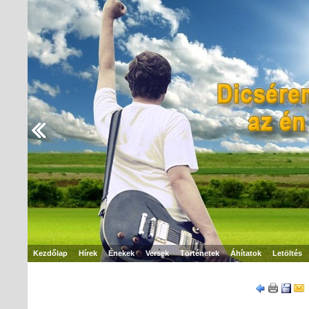
Kezdőlap
Hírek
Énekek
Versek
Történetek
Áhítatok
Letöltés