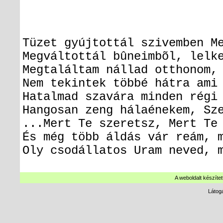
Tüzet gyújtottál szivembe
Megváltottál bûneimbõl,
Megtaláltam nállad otthonom
Nem tekintek többé há
Hatalmad szavára mind
Hangosan zeng hálaénekem, 
...Mert Te szeretsz, Me
És még több áldás vár reám, 
Oly csodállatos Uram neved, 
A weboldalt készítet
Látog