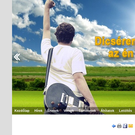
Kezdőlap
Hírek
Énekek
Versek
Történetek
Áhítatok
Letöltés