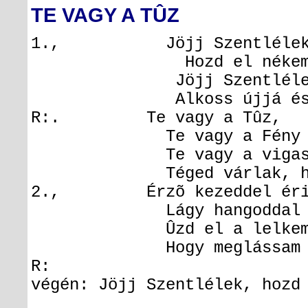
TE VAGY A TÛZ
1., Jöjj Szentlélek
Hozd el nékem az
Jöjj Szentléle
Alkoss újjá és élj
R:. Te vagy a Tûz,
Te vagy a Fény
Te vagy a vigasz é
Téged várlak, hát jöjj
2., Érzõ kezeddel érint
Lágy hangoddal olvas
Ûzd el a lelkembõl a 
Hogy meglássam az éle
R:
végén: Jöjj Szentlélek, hozd