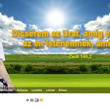
Történetek
Áhítatok
Letöltés
Linkek
Rólam