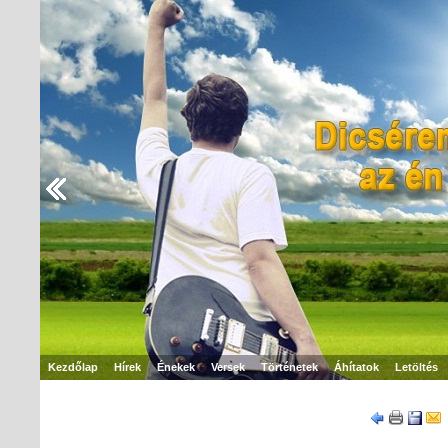
Kezdőlap
Hírek
Énekek
Versek
Történetek
Áhítatok
Letöltés