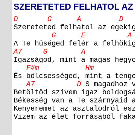
SZERETETED FELHATOL AZ
D G A D
Szereteted felhatol az egeki
G E A
A Te hûséged felér a felhõki
A7 G A 
Igazságod, mint a magas hegy
F#m Hm 
És bölcsességed, mint a teng
A7 D
S magadhoz v
Betöltöd szívem igaz boldogs
Békesség van a Te szárnyaid 
Kenyeremet az asztalodról es
Vizem az élet forrásából fak