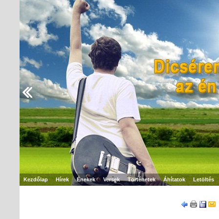
Kezdőlap
Hírek
Énekek
Versek
Történetek
Áhítatok
Letöltés