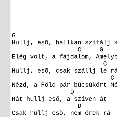
G
Hullj, esõ, hallkan szitálj 
C 
Elég volt, a fájdalom, Amely
C 
Hullj, esõ, csak szállj le r
C 
Nézd, a Föld pár búcsúkört M
D E
Hát hullj esõ, a szíven át 
D E
Csak hullj esõ, nem érek r