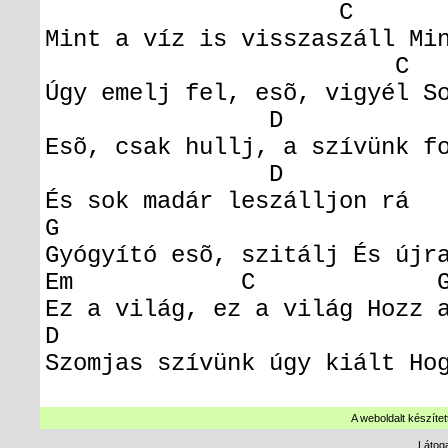
C 
Mint a víz is visszaszáll Mi
C 
Úgy emelj fel, esõ, vigyél S
D 
Esõ, csak hullj, a szívünk f
D Em
És sok madár leszálljon r
G 
Gyógyító esõ, szitálj És újr
Em C 
Ez a világ, ez a világ Hozz 
D 
Szomjas szívünk úgy kiált Ho
A weboldalt készítet
Látog