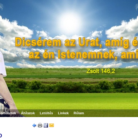
Történetek
Áhítatok
Letöltés
Linkek
Rólam
D