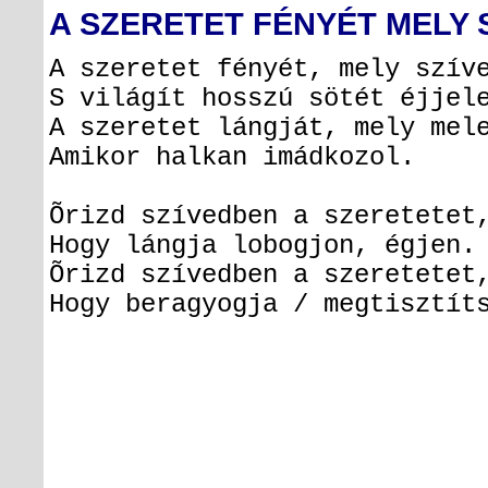
A SZERETET FÉNYÉT MELY
A szeretet fényét, mely szív
S világít hosszú sötét éjjel
A szeretet lángját, mely mel
Amikor halkan imádkozol.
Õrizd szívedben a szeretetet
Hogy lángja lobogjon, égjen.
Õrizd szívedben a szeretetet
Hogy beragyogja / megtisztít