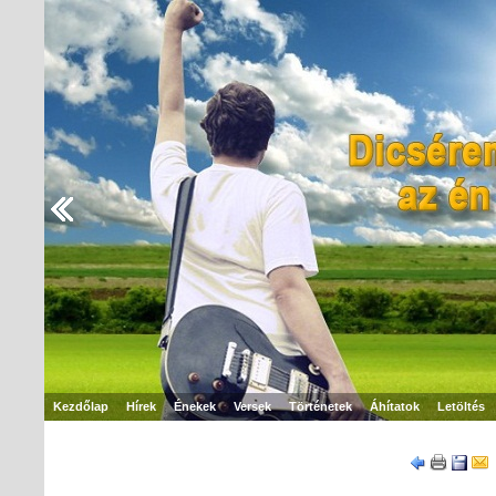
Kezdőlap
Hírek
Énekek
Versek
Történetek
Áhítatok
Letöltés