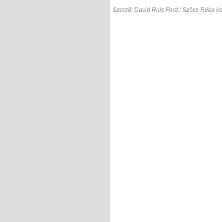
Szerzõ: David Ruis Ford.: Szõcs Réka é