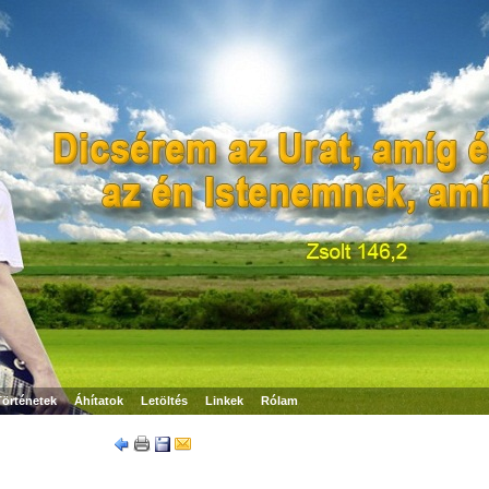
Történetek
Áhítatok
Letöltés
Linkek
Rólam