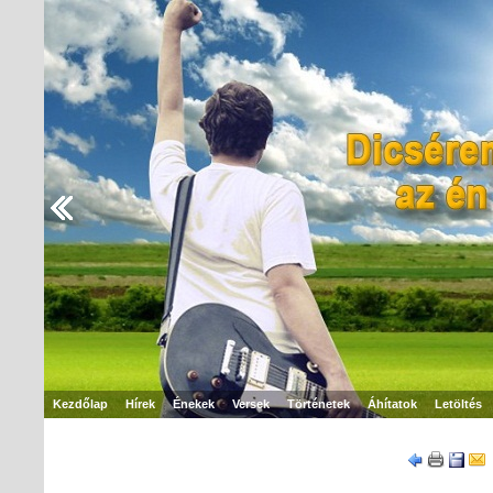
Kezdőlap
Hírek
Énekek
Versek
Történetek
Áhítatok
Letöltés