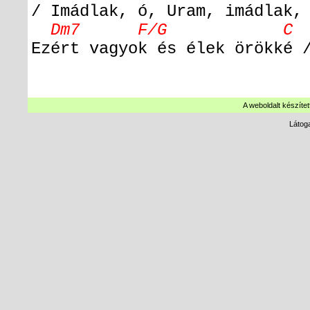
/ Imádlak, ó, Uram, imádlak,
Dm7 F/G C (C
Ezért vagyok és élek örökké 
A weboldalt készítet
Látog