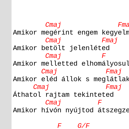
Cmaj Fma
Amikor megérint engem kegyel
Cmaj Fmaj
Amikor betölt jelenléted
Cmaj F Gs
Amikor melletted elhomályosu
Cmaj Fmaj
Amikor eléd állok s meglátla
Cmaj Fmaj
Áthatol rajtam tekinteted
Cmaj F Bb, Bb
Amikor hívón nyújtod átszegz
F G/F Em7