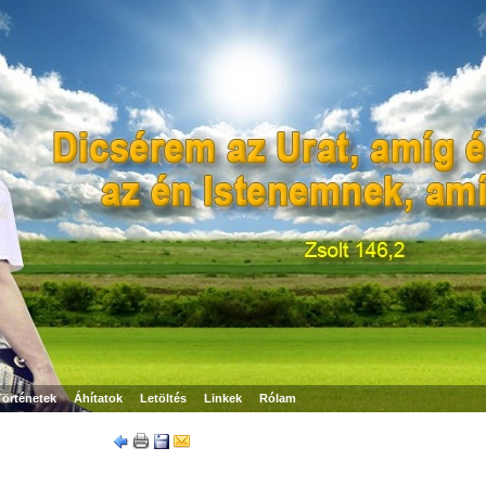
Történetek
Áhítatok
Letöltés
Linkek
Rólam