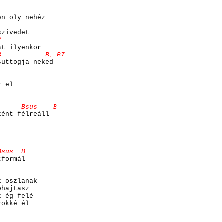
en oly nehéz
szívedet
#
át ilyenkor
 B, B7
suttogja neked
z el
us B
ként félreáll
 B
tformál
k oszlanak
óhajtasz
z ég felé
rökké él