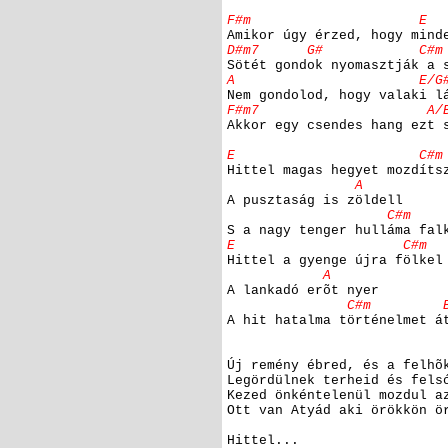
F#m E
Amikor úgy érzed, hogy mind
D#m7 G# C#m
Sötét gondok nyomasztják a 
A E/G
Nem gondolod, hogy valaki l
F#m7 A/B
Akkor egy csendes hang ezt 
E C#m
Hittel magas hegyet mozdíts
A
A pusztaság is zöldell
C#m Bs
S a nagy tenger hulláma fal
E C#m
Hittel a gyenge újra fölkel
A
A lankadó erõt nyer
C#m Bsus
A hit hatalma történelmet á
Új remény ébred, és a felhõ
Legördülnek terheid és fels
Kezed önkéntelenül mozdul a
Ott van Atyád aki örökkön ö
Hittel...