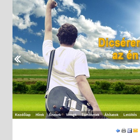
Kezdőlap
Hírek
Énekek
Versek
Történetek
Áhítatok
Letöltés