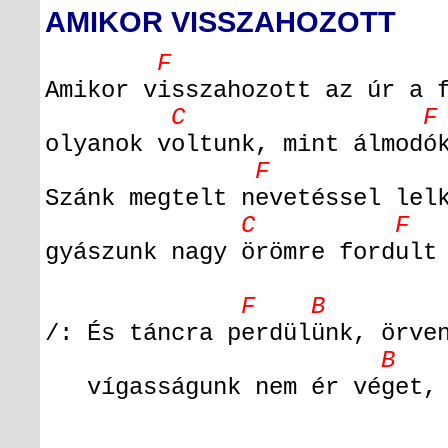
AMIKOR VISSZAHOZOTT
F 
Amikor visszahozott az úr a 
C F
olyanok voltunk, mint álmodó
F 
Szánk megtelt nevetéssel lel
C F
gyászunk nagy örömre fordult
F B 
/: És táncra perdülünk, örve
B 
vígasságunk nem ér véget, m