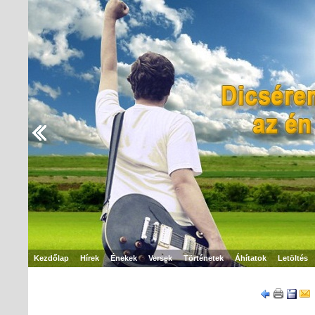
Kezdőlap
Hírek
Énekek
Versek
Történetek
Áhítatok
Letöltés