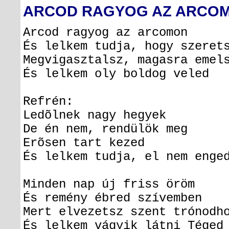
ARCOD RAGYOG AZ ARCO
Arcod ragyog az arco
És lelkem tudja, hogy szer
Megvigasztalsz, magasra em
És lelkem oly boldog ve
Refrén:
Ledõlnek nagy heg
De én nem, rendülök 
Erõsen tart kez
És lelkem tudja, el nem en
Minden nap új friss ö
És remény ébred szívem
Mert elvezetsz szent trónod
És lelkem vágyik látni Té