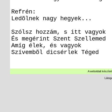
Refrén:
Ledõlnek nagy hegyek
Szólsz hozzám, s itt vag
És megérint Szent Szelle
Amíg élek, és vag
Szívembõl dicsérlek Té
A weboldalt készítet
Látog