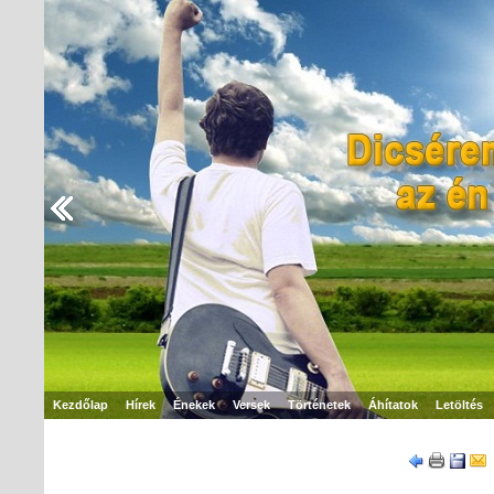
Kezdőlap
Hírek
Énekek
Versek
Történetek
Áhítatok
Letöltés