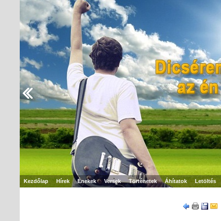
Kezdőlap
Hírek
Énekek
Versek
Történetek
Áhítatok
Letöltés