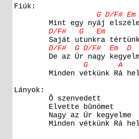
Fiúk:
G D/F# Em D As
Mint egy nyáj elszéled
D/F# G Em 
Saját utunkra tértün
D/F# G D/F# Em D 
De az Úr nagy kegyelm
G A 
Minden vétkünk Rá hely
Lányok:
Õ szenvedett
Elvette bûnömet
Nagy az Úr kegyelme
Minden vétkünk Rá hel