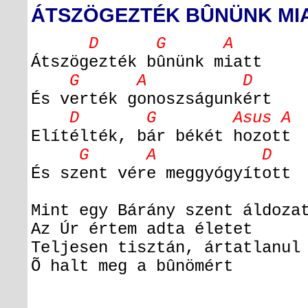
ÁTSZÖGEZTÉK BÛNÜNK MI
D G A
Átszögezték bûnünk miatt
G A D
És verték gonoszságunkért
D G Asus A
Elítélték, bár békét hozott
G A D
És szent vére meggyógyított
Mint egy Bárány szent áldoza
Az Úr értem adta életet
Teljesen tisztán, ártatlanul
Õ halt meg a bûnömért