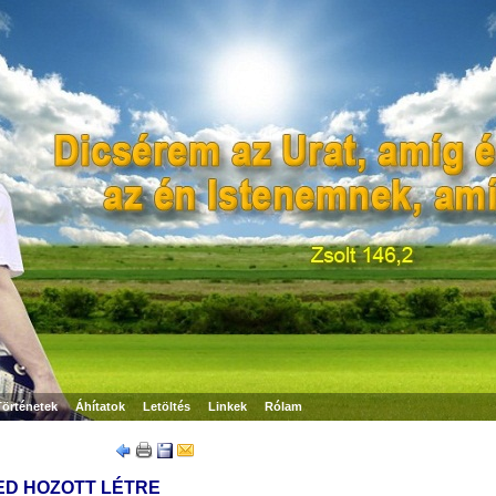
Történetek
Áhítatok
Letöltés
Linkek
Rólam
ED HOZOTT LÉTRE