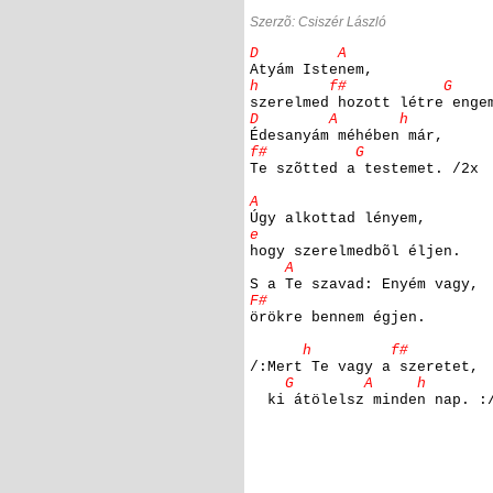
Szerzõ: Csiszér László
D A
Atyám Istenem,
h f# G
szerelmed hozott létre enge
D A h
Édesanyám méhében már,
f# G
Te szõtted a testemet. /2x
A
Úgy alkottad lényem,
e
hogy szerelmedbõl éljen.
A
S a Te szavad: Enyém vagy,
F#
örökre bennem égjen.
h f#
/:Mert Te vagy a szeretet,
G A h
ki átölelsz minden nap. :