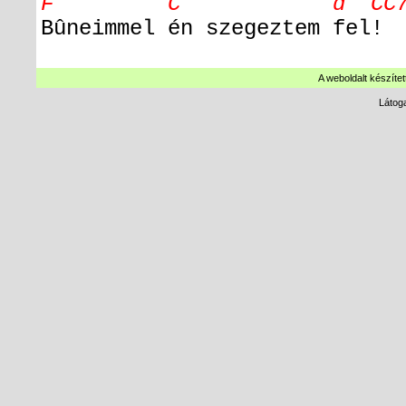
F C d C
Bûneimmel én szegeztem fel!
A weboldalt készítet
Látog