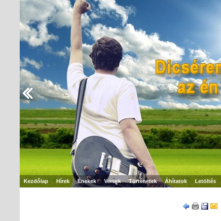
Kezdőlap
Hírek
Énekek
Versek
Történetek
Áhítatok
Letöltés