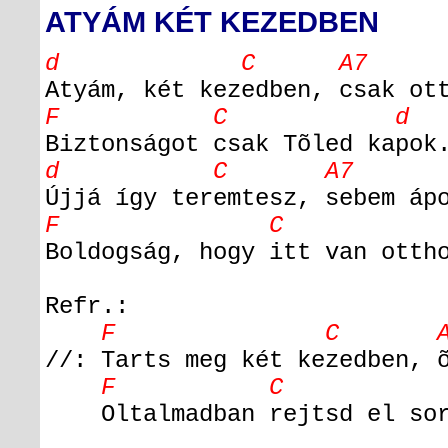
ATYÁM KÉT KEZEDBEN
d C A7
Atyám, két kezedben, csak ot
F C d
Biztonságot csak Tõled kapok
d C A7 
Újjá így teremtesz, sebem áp
F C d C
Boldogság, hogy itt van otth
Refr.:
F C A
//: Tarts meg két kezedben, 
F C d
Oltalmadban rejtsd el sor