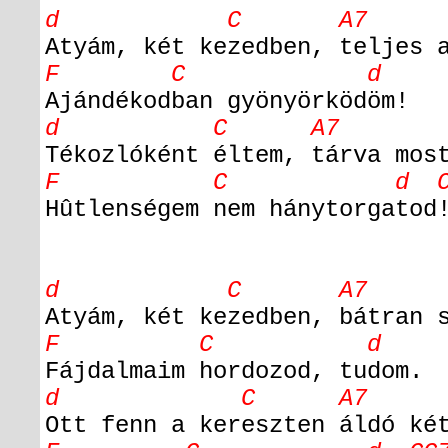
d C A7
Atyám, két kezedben, teljes 
F C d
Ajándékodban gyönyörködöm!
d C A7
Tékozlóként éltem, tárva mos
F C d C
Hûtlenségem nem hánytorgatod
d C A7
Atyám, két kezedben, bátran 
F C d
Fájdalmaim hordozod, tudom.
d C A7
Ott fenn a kereszten áldó ké