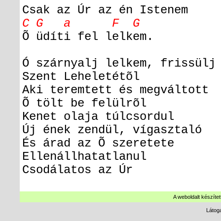
Csak az Úr az én Istenem
C G a F G
Õ üdíti fel lelkem.
Ó szárnyalj lelkem, frissülj
Szent Leheletétõl
Aki teremtett és megváltott
Õ tölt be felülrõl
Kenet olaja túlcsordul
Új ének zendül, vígasztaló
És árad az Õ szeretete
Ellenállhatatlanul
Csodálatos az Úr
A weboldalt készítet
Látog