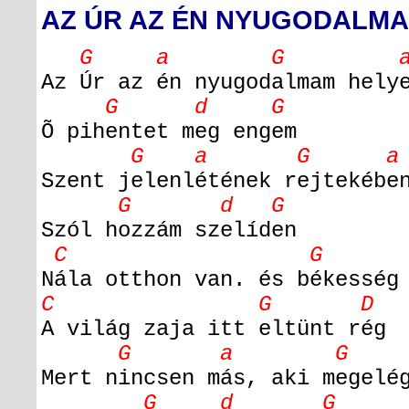
AZ ÚR AZ ÉN NYUGODALMA
G a G 
Az Úr az én nyugodalmam hely
G d G
Õ pihentet meg engem
G a G a
Szent jelenlétének rejtekébe
G d G
Szól hozzám szelíden
C G
Nála otthon van. és békesség
C G D
A világ zaja itt eltünt rég
G a G 
Mert nincsen más, aki megelé
G d G