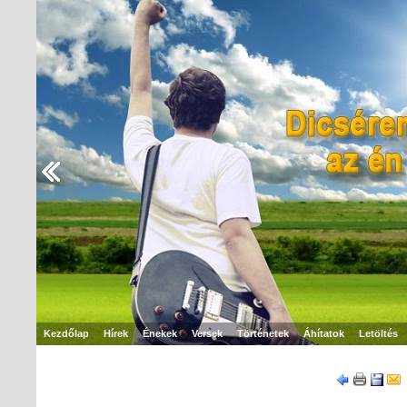
Kezdőlap
Hírek
Énekek
Versek
Történetek
Áhítatok
Letöltés