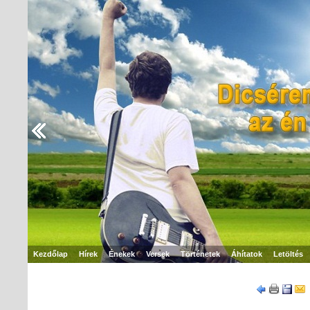
Kezdőlap
Hírek
Énekek
Versek
Történetek
Áhítatok
Letöltés