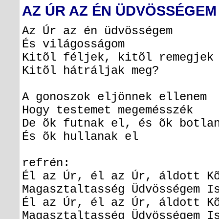
AZ ÚR AZ ÉN ÜDVÖSSÉGEM
Az Úr az én üdvö
És világoss
Kitõl féljek, kitõl 
Kitõl hátrálja
A gonoszok eljönnek
Hogy testemet mege
De õk futnak el, és õk bo
És õk hullan
refrén:
Él az Úr, él az Úr, áldott
Magasztaltasség Üdvösség
Él az Úr, él az Úr, áldott
Magasztaltasség Üdvösség