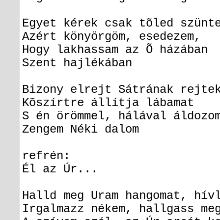
Egyet kérek csak tõled szünt
Azért könyörgöm, esedezem,
Hogy lakhassam az Õ házában
Szent hajlékában
Bizony elrejt Sátrának rejte
Kõszírtre állítja lábamat
S én örömmel, hálával áldozo
Zengem Néki dalom
refrén:
Él az Úr...
Halld meg Uram hangomat, hív
Irgalmazz nékem, hallgass me