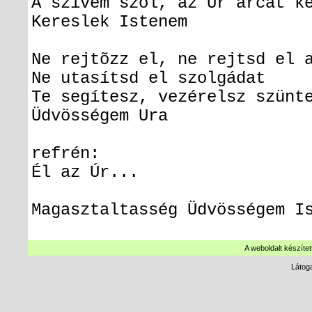
A szívem szól, az Úr arcát k
Kereslek Istenem
Ne rejtõzz el, ne rejtsd el 
Ne utasítsd el szolgádat
Te segítesz, vezérelsz szünt
Üdvösségem Ura
refrén:
Él az Úr...
Magasztaltasség Üdvösségem I
A weboldalt készítet
Látog