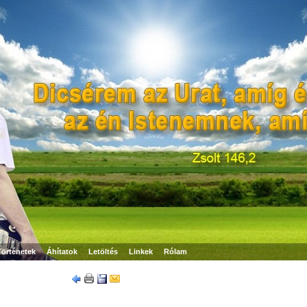
Történetek
Áhítatok
Letöltés
Linkek
Rólam