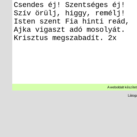
Csendes éj! Szentséges éj!
Szív örülj, higgy, remélj!
Isten szent Fia hinti reád,
Ajka vigaszt adó mosolyát.
Krisztus megszabadít. 2x
A weboldalt készítet
Látog