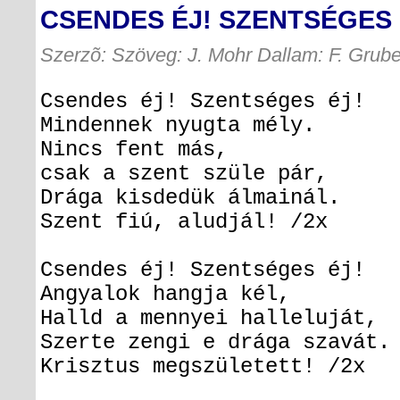
CSENDES ÉJ! SZENTSÉGES 
Szerzõ: Szöveg: J. Mohr Dallam: F. Grube
Csendes éj! Szentséges éj!
Mindennek nyugta mély.
Nincs fent más,
csak a szent szüle pár,
Drága kisdedük álmainál.
Szent fiú, aludjál! /2x
Csendes éj! Szentséges éj!
Angyalok hangja kél,
Halld a mennyei halleluját,
Szerte zengi e drága szavát.
Krisztus megszületett! /2x