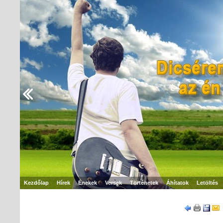
Kezdőlap
Hírek
Énekek
Versek
Történetek
Áhítatok
Letöltés