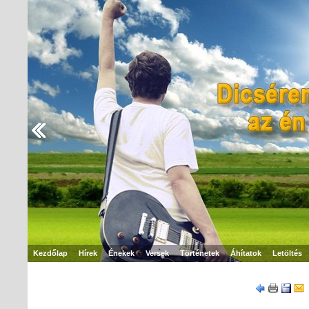
Kezdőlap
Hírek
Énekek
Versek
Történetek
Áhítatok
Letöltés