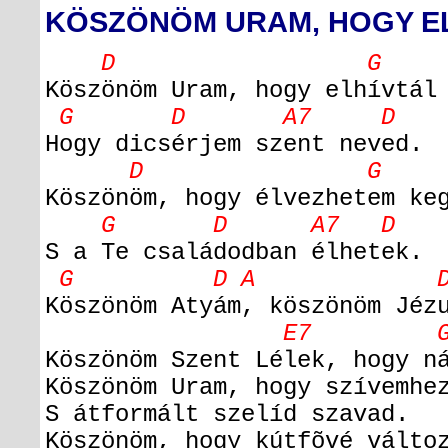
KÖSZÖNÖM URAM, HOGY E
D G 
Köszönöm Uram, hogy elhívtál
G D A7 D
Hogy dicsérjem szent neved.
D G 
Köszönöm, hogy élvezhetem ke
G D A7 D
S a Te családodban élhetek.
G D A D 
Köszönöm Atyám, köszönöm Jéz
E7 G 
Köszönöm Szent Lélek, hogy n
Köszönöm Uram, hogy szívemhe
S átformált szelíd szavad.
Köszönöm, hogy kútfõvé válto