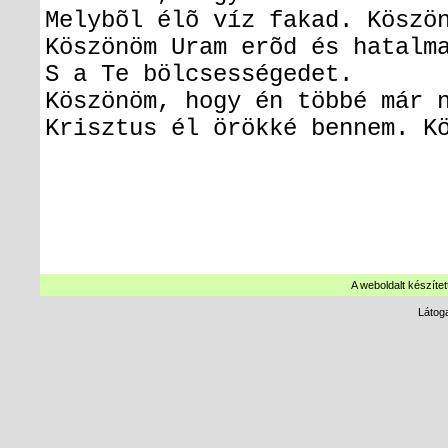
Melybõl élõ víz fakad.
Köszö
Köszönöm Uram erõd és hatalm
S a Te bölcsességedet.
Köszönöm, hogy én többé már 
Krisztus él örökké bennem.
K
A weboldalt készítet
Látog