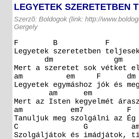
LEGYETEK SZERETETBEN 
Szerzõ: Boldogok (link: http://www.boldog
Gergely
F B F
Legyetek szeretetben teljes
dm gm C e
Mert a szeretet sok vétket 
am em F dm 
Legyetek egymáshoz jók és me
am em F
Mert az Isten kegyelmét áras
am em7 F
Tanuljuk meg szolgálni az É
C G a
Szolgáljátok és imádjátok, t