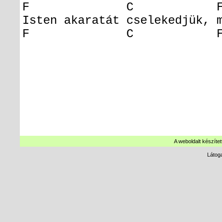
F C F
Isten akaratát cselekedjük, 
F C F 
A weboldalt készítet
Látog