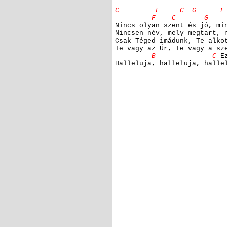
C F C G 
F C G
Nincs olyan szent és jó, mi
Nincsen név, mely megtart, 
Csak Téged imádunk, Te alko
Te vagy az Úr, Te vagy a sz
B C
Ez
Halleluja, halleluja, halle