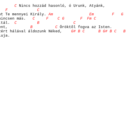
F C
Nincs hozzád hasonló, ó Urunk, Atyánk,
 F C
nt Te mennyei Király.
Am Em F G F
nincsen más.
C F C G F Fm C
ttál.
C B C
ent,
B C
Öröktõl fogva az Isten.
ért hálával áldozunk Néked,
G# B C B G# B C B G
luja.