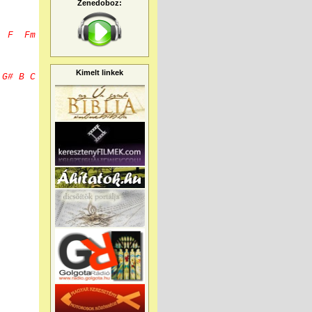
Zenedoboz:
 Fm
Kimelt linkek
# B C