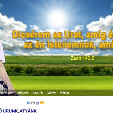
Történetek
Áhítatok
Letöltés
Linkek
Rólam
Ó URUNK, ATYÁNK