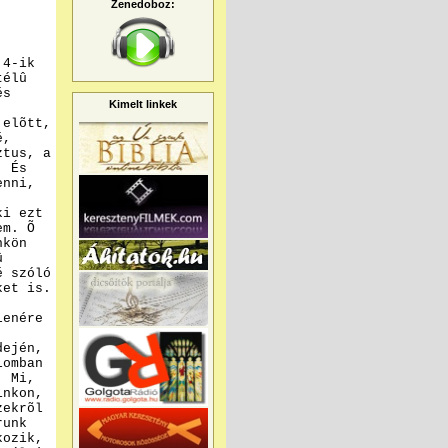
Zenedoboz:
 4-ik
télû
és
Kimelt linkek
 elõtt,
é,
ztus, a
. És
enni,
ki ezt
em. Õ
nkön
û
é szóló
ket is.
lenére
dején,
lomban
. Mi,
inkon,
zekrõl
runk
kozik,