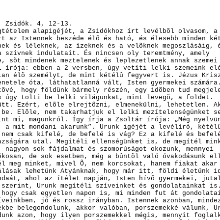
: Zsidók. 4, 12-13.
gtételem alapigéjét, a Zsidókhoz írt levélbõl olvasom, a
rt az Istennek beszéde élõ és ható, és élesebb minden ké
nek és léleknek, az ízeknek és a velõknek megoszlásáig, 
a szívnek indulatait. És nincsen oly teremtmény, amely
e, sõt mindenek meztelenek és leplezetlenek annak szemei
l írója: ebben a 2 versben, úgy vetíti lelki szemeink el
lan élõ személyt, de mint kétélû fegyvert is. Jézus Kris
enetele óta, láthatatlanná vált, Isten gyermekei számára
tõvé, hogy földünk bármely részén, egy idõben tud megjel
s úgy tölti be lelki világunkat, mint levegõ, a földet.
ütt. Ezért, elõle elrejtõzni, elmenekülni, lehetetlen. A
 be. Elõle, nem takarhatjuk el lelki mezítelenségünket s
int mi, magunkról. Így írja a Zsoltár írója: „Még nyelvü
, a mit mondani akarunk”. Urunk igéjét a levélíró, kétél
 nem csak kifelé, de befelé is vág? Ez a kifelé és befel
azságára utal. Megítéli ellenségünket is, de megítél min
, nagyon sok fájdalmat és szomorúságot okozunk, mennyei
ékosan, de sok esetben, még a bûntõl való óvakodásunk el
él meg minket, mivel Õ, nem korcsokat, hanem fiakat akar
álásak lehetünk Atyánknak, hogy már itt, földi életünk i
odaát, ahol az ítélet napján, Isten hívõ gyermekei, juta
 szerint, Urunk megítéli szíveinket és gondolatainkat is
 hogy csak egyetlen napon is, mi minden fut át gondolata
íveinkben, jó és rossz irányban. Istennek azonban, minde
ekbe belegondolunk, akkor valóban, porszemekké válunk, U
dunk azon, hogy ilyen porszemekkel mégis, mennyit foglal