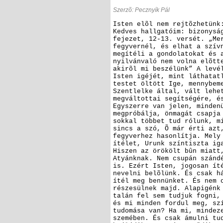
Szerzõ: Pecznyík Pál
Isten elõl nem rejtõzhetünk
Kedves hallgatóim: bizonysá
fejezet, 12-13. versét. „Me
fegyvernél, és elhat a szív
megítéli a gondolatokat és 
nyilvánvaló nem volna elõtt
akirõl mi beszélünk” A levé
Isten igéjét, mint láthatat
testet öltött Ige, mennybem
Szentlelke által, vált lehe
megváltottai segítségére, é
Egyszerre van jelen, minden
megpróbálja, önmagát csapja
sokkal többet tud rólunk, m
sincs a szó, Õ már érti azt
fegyverhez hasonlítja. Mely
ítélet, Urunk színtiszta ig
Hiszen az örökölt bûn miatt
Atyánknak. Nem csupán szánd
is. Ezért Isten, jogosan ít
nevelni belõlünk. És csak h
ítél meg bennünket. És nem 
részesülnek majd. Alapigénk
talán fel sem tudjuk fogni,
és mi minden fordul meg, sz
tudomása van? Ha mi, mindez
szemében. És csak ámulni tu