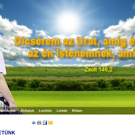
Történetek
Áhítatok
Letöltés
Linkek
Rólam
HETÜNK