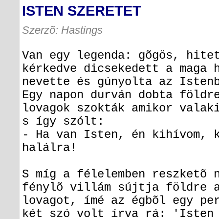
ISTEN SZERETET
Szerzõ: Hastings
Van egy legenda: gõgös, hite
kérkedve dicsekedett a maga 
nevette és gúnyolta az Isten
Egy napon durván dobta földr
lovagok szokták amikor valak
s így szólt:
- Ha van Isten, én kihívom, 
halálra!
S míg a félelemben reszketõ 
fénylõ villám sújtja földre 
lovagot, ímé az égbõl egy pe
két szó volt írva rá: 'Isten