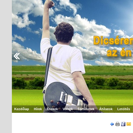
Kezdőlap
Hírek
Énekek
Versek
Történetek
Áhítatok
Letöltés