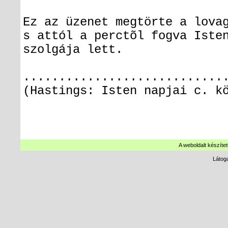
Ez az üzenet megtörte a lova
s attól a perctõl fogva Iste
szolgája lett.
............................
(Hastings: Isten napjai c. k
A weboldalt készítet
Látog