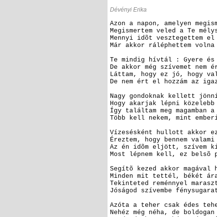
Dévényi Erika
Azon a napon, amelyen megis
Megismertem veled a Te mély
Mennyi idõt vesztegettem el
Már akkor ráléphettem volna
Te mindig hívtál : Gyere és
De akkor még szívemet nem é
Láttam, hogy ez jó, hogy va
De nem ért el hozzám az iga
Nagy gondoknak kellett jönn
Hogy akarjak lépni közelebb
Így találtam meg magamban a
Több kell nekem, mint ember
Vízesésként hullott akkor e
Éreztem, hogy bennem valami
Az én idõm eljött, szívem k
Most lépnem kell, ez belsõ 
Segítõ kezed akkor magával 
Minden mit tettél, békét ár
Tekinteted reménnyel marasz
Jóságod szívembe fénysugara
Azóta a teher csak édes teh
Nehéz még néha, de boldogan