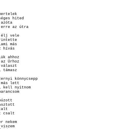
mertelek
séges hited
 azóta
 erre az útra
 élj vele
rintette
lami más
z hívás
iük ahhoz
 az Úrhoz
 választ
i támasz
zernyi könnycsepp
 más lett
i kell nyitnom
parancsom
húzott
asztott
talt
t csalt
er nekem
 viszem