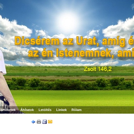
Történetek
Áhítatok
Letöltés
Linkek
Rólam