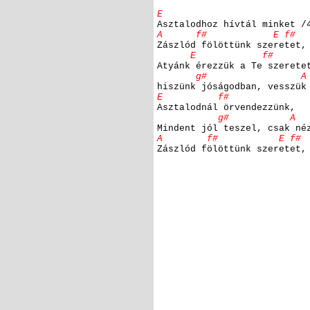
E
Asztalodhoz hívtál minket /
A f# E f#
Zászlód fölöttünk szeretet,
E f#
Atyánk érezzük a Te szerete
g# A
hiszünk jóságodban, vesszük
E f#
Asztalodnál örvendezzünk,
g# A
Mindent jól teszel, csak né
A f# E f# g
Zászlód fölöttünk szeretet,