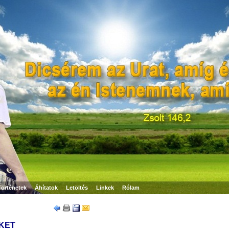
Történetek
Áhítatok
Letöltés
Linkek
Rólam
KET