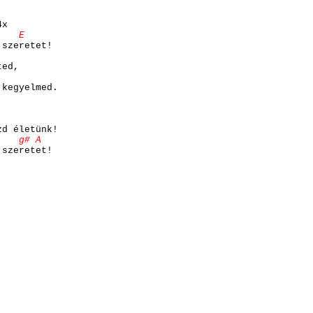
4x
 E
 szeretet!
ted,
 kegyelmed.
zd életünk!
# A
 szeretet!